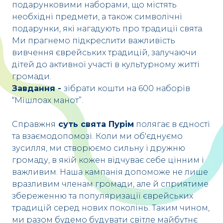
подарунковими наборами, що містять
необхідні предмети, а також символічні
подарунки, які нагадують про традиції свята.
Ми прагнемо підкреслити важливість
вивчення єврейських традицій, залучаючи
дітей до активної участі в культурному житті
громади.
Завдання -
зібрати кошти на 600 наборів
“Мішлоах манот”.
Справжня
суть свята Пурім
полягає в єдності
та взаємодопомозі. Коли ми об'єднуємо
зусилля, ми створюємо сильну і дружню
громаду, в якій кожен відчуває себе цінним і
важливим. Наша кампанія допоможе не лише
вразливим членам громади, але й сприятиме
збереженню та популяризації єврейських
традицій серед нових поколінь. Таким чином,
ми разом будемо будувати світле майбутнє