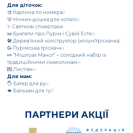
Для діточок:
🎨 Картина по номера
х
💡 Нічник-дошка для нотато
к
✨ Святкові стікерпаки
📜 Буклети про Пурім і Сувій Есте
р
🛠 Дерев’яний конструктор (клоун/тріскачка
)
🥳 Пурімська тріскачк
а
🍬 “Мішлоах Манот” – солодкий набір із
традиційними смаколикам
и
💌 Листівк
и
Для мам:
🖐 Батер для ру
к
💋 Бальзам для гу
б
ПАРТНЕРИ АКЦІЇ