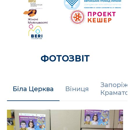
ФОТОЗВІТ
Запорі
Біла Церква
Віниця
Крамато